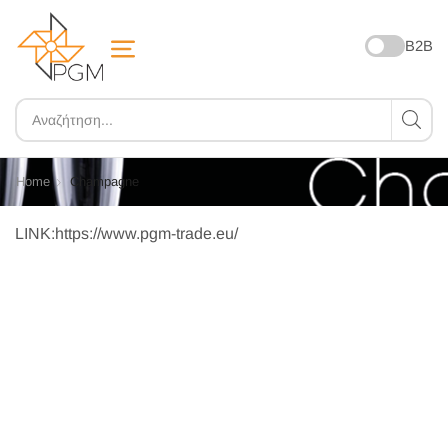
B2B
Home
Champagne
LINK:https://www.pgm-trade.eu/