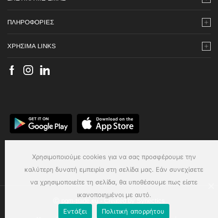
ΠΛΗΡΟΦΟΡΙΕΣ
ΧΡΗΣΙΜΑ LINKS
Χρησιμοποιούμε cookies για να σας προσφέρουμε την
καλύτερη δυνατή εμπειρία στη σελίδα μας. Εάν συνεχίσετε
να χρησιμοποιείτε τη σελίδα, θα υποθέσουμε πως είστε
ικανοποιημένοι με αυτό.
Ⓒ pgm-trade.eu - Created by
Synectics
Εντάξει
Πολιτική απορρήτου