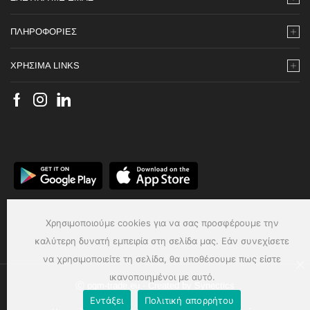
ΠΛΗΡΟΦΟΡΙΕΣ
ΧΡΗΣΙΜΑ LINKS
Χρησιμοποιούμε cookies για να σας προσφέρουμε την
καλύτερη δυνατή εμπειρία στη σελίδα μας. Εάν συνεχίσετε
να χρησιμοποιείτε τη σελίδα, θα υποθέσουμε πως είστε
ικανοποιημένοι με αυτό.
Ⓒ pgm-trade.eu - Created by
Synectics
Εντάξει
Πολιτική απορρήτου