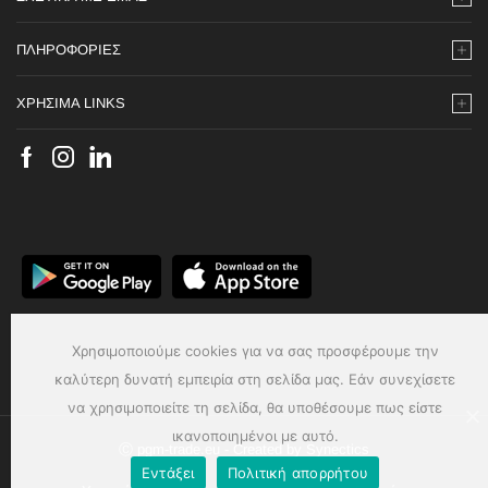
ΠΛΗΡΟΦΟΡΙΕΣ
ΧΡΗΣΙΜΑ LINKS
Χρησιμοποιούμε cookies για να σας προσφέρουμε την
καλύτερη δυνατή εμπειρία στη σελίδα μας. Εάν συνεχίσετε
να χρησιμοποιείτε τη σελίδα, θα υποθέσουμε πως είστε
ικανοποιημένοι με αυτό.
Ⓒ pgm-trade.eu - Created by
Synectics
Εντάξει
Πολιτική απορρήτου