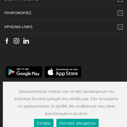
ΠΛΗΡΟΦΟΡΙΕΣ
ΧΡΗΣΙΜΑ LINKS
Χρησιμοποιούμε cookies για να σας προσφέρουμε την
καλύτερη δυνατή εμπειρία στη σελίδα μας. Εάν συνεχίσετε
να χρησιμοποιείτε τη σελίδα, θα υποθέσουμε πως είστε
ικανοποιημένοι με αυτό.
Ⓒ pgm-trade.eu - Created by
Synectics
Εντάξει
Πολιτική απορρήτου