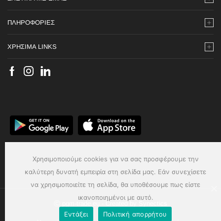
ΠΛΗΡΟΦΟΡΙΕΣ
ΧΡΗΣΙΜΑ LINKS
Χρησιμοποιούμε cookies για να σας προσφέρουμε την
καλύτερη δυνατή εμπειρία στη σελίδα μας. Εάν συνεχίσετε
να χρησιμοποιείτε τη σελίδα, θα υποθέσουμε πως είστε
ικανοποιημένοι με αυτό.
Ⓒ pgm-trade.eu - Created by
Synectics
Εντάξει
Πολιτική απορρήτου