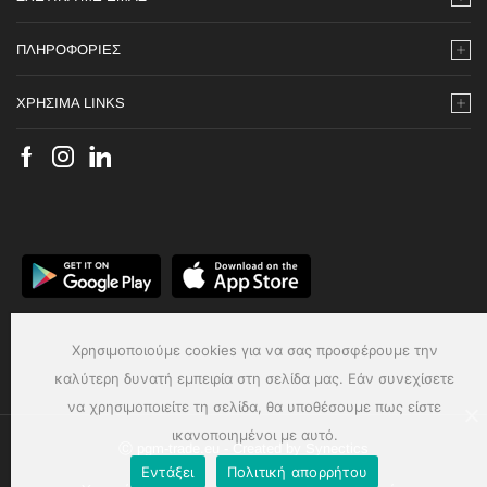
ΠΛΗΡΟΦΟΡΙΕΣ
ΧΡΗΣΙΜΑ LINKS
Χρησιμοποιούμε cookies για να σας προσφέρουμε την
καλύτερη δυνατή εμπειρία στη σελίδα μας. Εάν συνεχίσετε
να χρησιμοποιείτε τη σελίδα, θα υποθέσουμε πως είστε
ικανοποιημένοι με αυτό.
Ⓒ pgm-trade.eu - Created by
Synectics
Εντάξει
Πολιτική απορρήτου