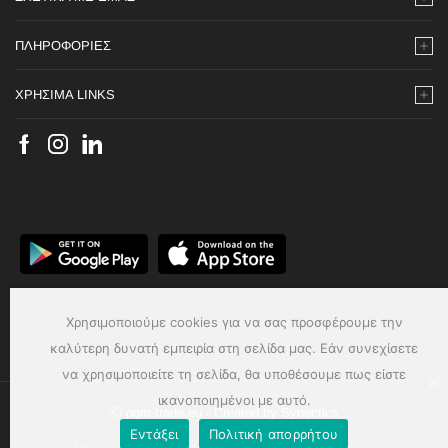
ΠΛΗΡΟΦΟΡΙΕΣ
ΧΡΗΣΙΜΑ LINKS
Χρησιμοποιούμε cookies για να σας προσφέρουμε την
καλύτερη δυνατή εμπειρία στη σελίδα μας. Εάν συνεχίσετε
να χρησιμοποιείτε τη σελίδα, θα υποθέσουμε πως είστε
ικανοποιημένοι με αυτό.
Ⓒ pgm-trade.eu - Created by
Synectics
Εντάξει
Πολιτική απορρήτου